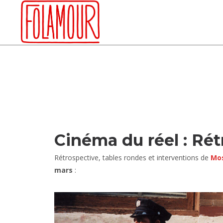
Skip
to
content
Cinéma du réel : Ré
Rétrospective, tables rondes et interventions de
Mos
mars
: