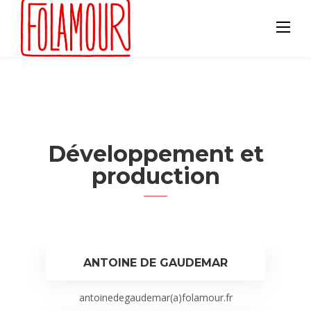
Skip
to
content
Développement et
production
ANTOINE DE GAUDEMAR
antoinedegaudemar(a)folamour.fr