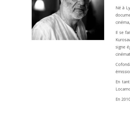
Né à Ly
documen
cinéma,
Il se f
Kurosaw
signe é
cinémat
Cofonda
émissio
En tant
Locarno
En 2010,