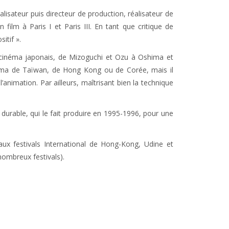
lisateur puis directeur de production, réalisateur de
film à Paris I et Paris III. En tant que critique de
itif ».
 le cinéma japonais, de Mizoguchi et Ozu à Oshima et
inéma de Taïwan, de Hong Kong ou de Corée, mais il
animation. Par ailleurs, maîtrisant bien la technique
durable, qui le fait produire en 1995-1996, pour une
aux festivals International de Hong-Kong, Udine et
ombreux festivals).