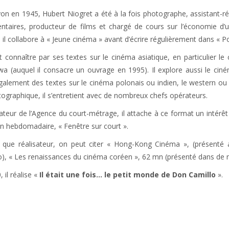
on en 1945, Hubert Niogret a été à la fois photographe, assistant-réa
taires, producteur de films et chargé de cours sur l’économie d’un 
 il collabore à « Jeune cinéma » avant d’écrire régulièrement dans « Pos
ait connaître par ses textes sur le cinéma asiatique, en particulier
a (auquel il consacre un ouvrage en 1995). Il explore aussi le c
galement des textes sur le cinéma polonais ou indien, le western ou l’
ographique, il s’entretient avec de nombreux chefs opérateurs.
teur de l’Agence du court-métrage, il attache à ce format un intérêt 
n hebdomadaire, « Fenêtre sur court ».
 que réalisateur, on peut citer « Hong-Kong Cinéma », (présenté 
), « Les renaissances du cinéma coréen », 62 mn (présenté dans de n
 il réalise «
Il était une fois… le petit monde de Don Camillo
».