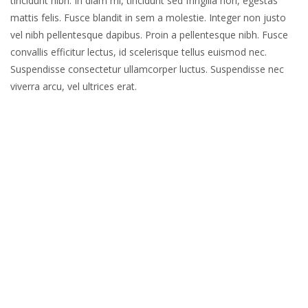
tincidunt nibh. In diam mi, tincidunt sed fringilla non, egestas
mattis felis. Fusce blandit in sem a molestie. Integer non justo
vel nibh pellentesque dapibus. Proin a pellentesque nibh. Fusce
convallis efficitur lectus, id scelerisque tellus euismod nec.
Suspendisse consectetur ullamcorper luctus. Suspendisse nec
viverra arcu, vel ultrices erat.