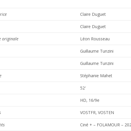
rice
Claire Duguet
Claire Duguet
 originale
Léon Rousseau
Guillaume Tunzini
Guillaume Tunzini
e
Stéphanie Mahet
52′
HD, 16/9e
s
VOSTFR, VOSTEN
hts
Ciné + – FOLAMOUR – 20