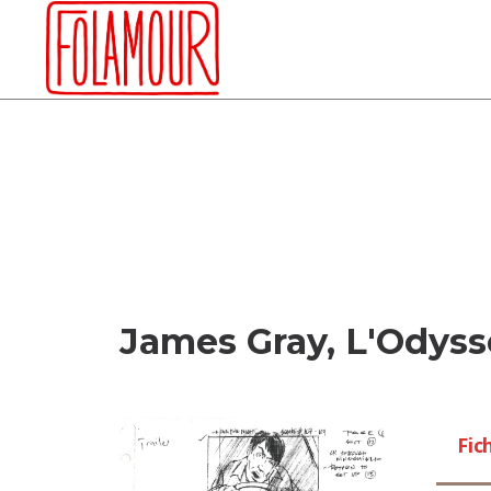
Skip
to
content
James Gray, L'Odyss
Fic