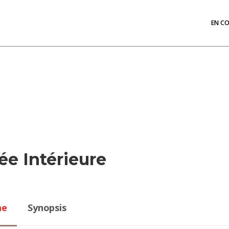
EN C
ée Intérieure
he
Synopsis